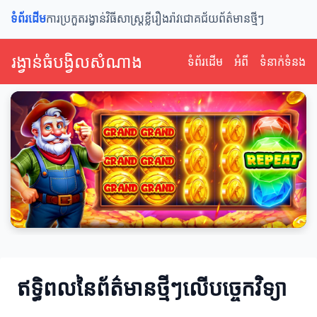
ទំព័រដើម
ការប្រកួតរង្វាន់
វិធីសាស្ត្រខ្លី
រឿងរ៉ាវជោគជ័យ
ព័ត៌មានថ្មីៗ
រង្វាន់ធំបង្វិលសំណាង
ទំព័រដើម
អំពី
ទំនាក់ទំនង
ឥទ្ធិពលនៃព័ត៌មានថ្មីៗលើបច្ចេកវិទ្យា