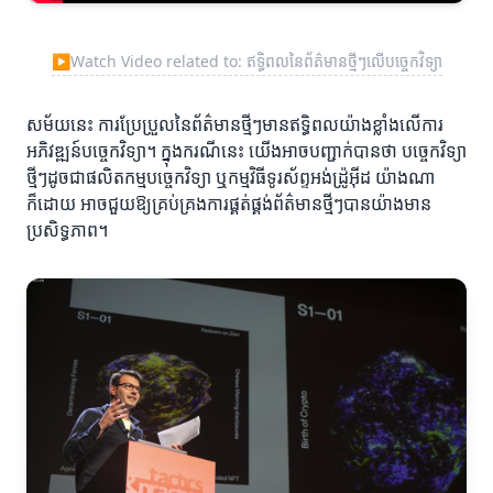
▶
Watch Video related to: ឥទ្ធិពលនៃព័ត៌មានថ្មីៗលើបច្ចេកវិទ្យា
សម័យនេះ ការប្រែប្រួលនៃព័ត៌មានថ្មីៗមានឥទ្ធិពលយ៉ាងខ្លាំងលើការ
អភិវឌ្ឍន៍បច្ចេកវិទ្យា។ ក្នុងករណីនេះ យើងអាចបញ្ជាក់បានថា បច្ចេកវិទ្យា
ថ្មីៗដូចជាផលិតកម្មបច្ចេកវិទ្យា ឬកម្មវិធីទូរស័ព្ទអង់ដ្រ៉ូអ៊ីដ យ៉ាងណា
ក៏ដោយ អាចជួយឱ្យគ្រប់គ្រងការផ្គត់ផ្គង់ព័ត៌មានថ្មីៗបានយ៉ាងមាន
ប្រសិទ្ធភាព។