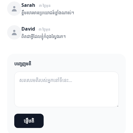
Sarah
៣ ថ្ងៃមុន
ខ្លឹមសារមានប្រយោជន៍ខ្លាំងណាស់។
David
៣ ថ្ងៃមុន
ពិតជាអ្វីដែលខ្ញុំកំពុងស្វែងរក។
បញ្ចេញមតិ
ផ្ញើមតិ