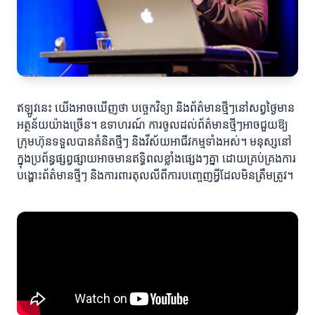
ឥឡូវនេះ យើងអាចឃើញថា បច្ចេកវិទ្យា និងព័ត៌មានថ្មីៗនៅសព្វថ្ងៃមាន
អត្ថន័យយ៉ាងច្រើន។ ឧទាហរណ៍ ការចូលដល់ព័ត៌មានថ្មីៗអាចជួយឱ្យ
ក្រុមហ៊ុនទទួលបានគំនិតថ្មីៗ និងវីស័យអាជីវកម្មទាំងអស់។ មនុស្សនៅ
ក្នុងប្រព័ន្ធផ្សព្វផ្សាយអាចមានឥទ្ធិពលខ្លាំងផ្សេងៗគ្នា ដោយគ្រប់គ្រងការ
បង្ហោះព័ត៌មានថ្មីៗ និងការពារតុលលីពីការបញ្ចេញអ្វីដែលមិនត្រឹមត្រូវ។