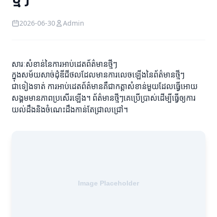
2026-06-30
Admin
សារៈសំខាន់នៃការអាប់ដេតព័ត៌មានថ្មីៗ
ក្នុងសម័យសាច់ដុំឌីជីថលដែលមានការលេចឡើងនៃព័ត៌មានថ្មីៗ
ជាទៀងទាត់ ការអាប់ដេតព័ត៌មានគឺជាកត្តាសំខាន់មួយដែលធ្វើអោយ
សង្គមមានភាពប្រសើរឡើង។ ព័ត៌មានថ្មីៗគេប្រើប្រាស់ដើម្បីធ្វើឲ្យការ
យល់ដឹងនិងចំណេះដឹងកាន់តែជ្រាលជ្រៅ។