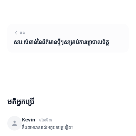
មុន
សារៈសំខាន់នៃព័ត៌មានថ្មីៗសម្រាប់ការព្យាបាលចិត្ត
មតិអ្នកប្រើ
Kevin
ម្សិលមិញ
នឹងតាមដានរាល់អត្ថបទបន្តទៀត។