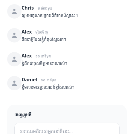
Chris
២ ម៉ោងមុន
សូមអរគុណសម្រាប់ព័ត៌មានដ៏ល្អនេះ។
Alex
ម្សិលមិញ
ពិតជាអ្វីដែលខ្ញុំកំពុងស្វែងរក។
Alex
១០ នាទីមុន
ខ្ញុំពិតជាចូលចិត្តអានវាណាស់។
Daniel
១០ នាទីមុន
ខ្លឹមសារមានប្រយោជន៍ខ្លាំងណាស់។
បញ្ចេញមតិ