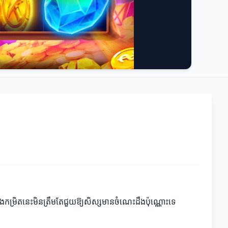
ុងកម្រិតនេះមិនត្រឹមតែជួយឱ្យសិស្សមានចំណេះដឹងប៉ុណ្ណោះទេ