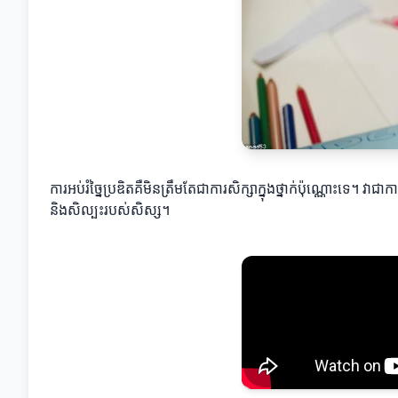
ការអប់រំច្នៃប្រឌិតគឺមិនត្រឹមតែជាការសិក្សាក្នុងថ្នាក់ប៉ុណ្ណោះទេ
និងសិល្បះរបស់សិស្ស។