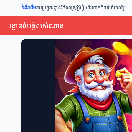
ទំព័រដើម
ការប្រកួតរង្វាន់
វិធីសាស្ត្រខ្លី
រឿងរ៉ាវជោគជ័យ
ព័ត៌មានថ្មីៗ
រង្វាន់ធំបង្វិលសំណាង