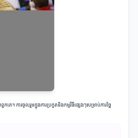
គេ។ ការចូលរួមក្នុងការប្រកួតនិងកម្មវិធីផ្សេងៗសម្រាប់ការច្នៃ