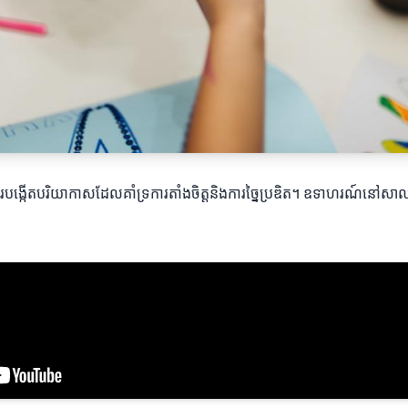
។ វាជាការបង្កើតបរិយាកាសដែលគាំទ្រការតាំងចិត្តនិងការច្នៃប្រឌិត។ ឧទាហរណ៍នៅស