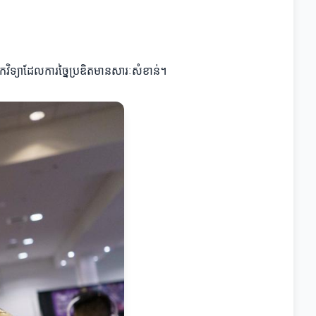
េកវិទ្យាដែលការច្នៃប្រឌិតមានសារៈសំខាន់។