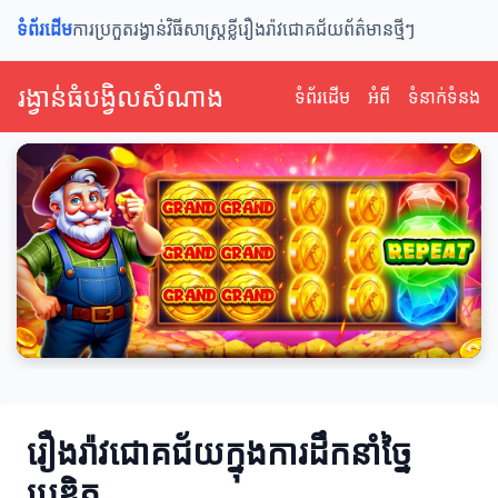
ទំព័រដើម
ការប្រកួតរង្វាន់
វិធីសាស្ត្រខ្លី
រឿងរ៉ាវជោគជ័យ
ព័ត៌មានថ្មីៗ
រង្វាន់ធំបង្វិលសំណាង
ទំព័រដើម
អំពី
ទំនាក់ទំនង
រឿងរ៉ាវជោគជ័យក្នុងការដឹកនាំច្នៃ
ប្រឌិត